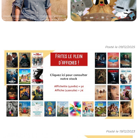
L'AVENTURE RÊVÉE
ENTRE CIEL ET TERRE
Horaires et Infos
Horaires et Infos
Posté le 09/12/2025
Drame, Aventure,...
Animation, Familial
VOST
VF
Posté le 19/12/2023