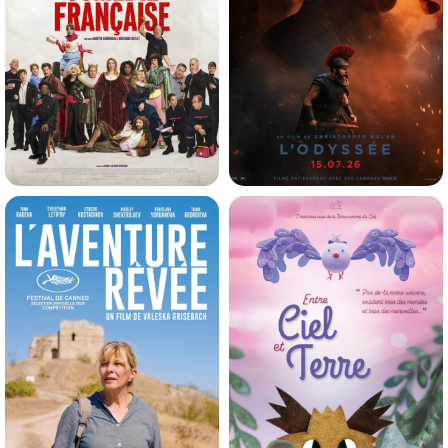
DE LA COMÉDIE-FRANÇAISE
L'ODYSSÉE
Horaires et Infos
Horaires et Infos
Comédie
Action, Fantasti...
VF
VF