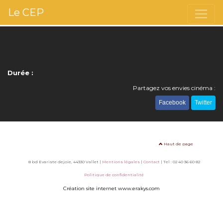
Le CEP
Durée :
Partagez vos envies cinéma :
Facebook
Twitter
Haut de page
8 bd Evariste dejoie, 44330 Vallet |
Mentions légales
|
Contact
| Tel : 02 40 36 60 82
Politique de confidentialité
Création site internet www.erakys.com