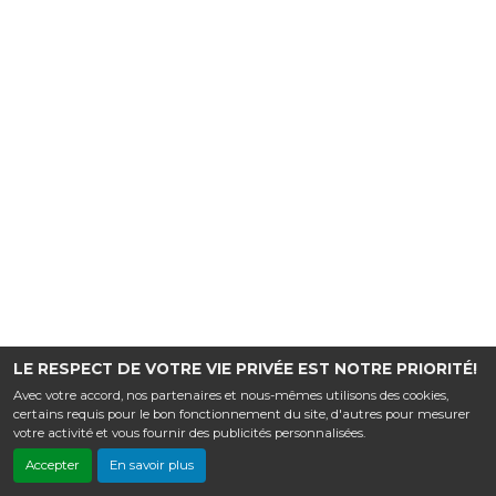
LE RESPECT DE VOTRE VIE PRIVÉE EST NOTRE PRIORITÉ!
Avec votre accord, nos partenaires et nous-mêmes utilisons des cookies,
certains requis pour le bon fonctionnement du site, d'autres pour mesurer
votre activité et vous fournir des publicités personnalisées.
Accepter
En savoir plus