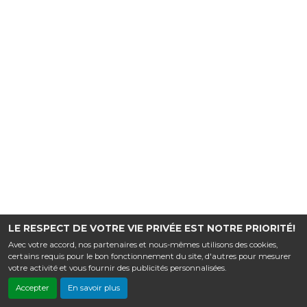
LE RESPECT DE VOTRE VIE PRIVÉE EST NOTRE PRIORITÉ!
Avec votre accord, nos partenaires et nous-mêmes utilisons des cookies,
certains requis pour le bon fonctionnement du site, d'autres pour mesurer
votre activité et vous fournir des publicités personnalisées.
Accepter
En savoir plus