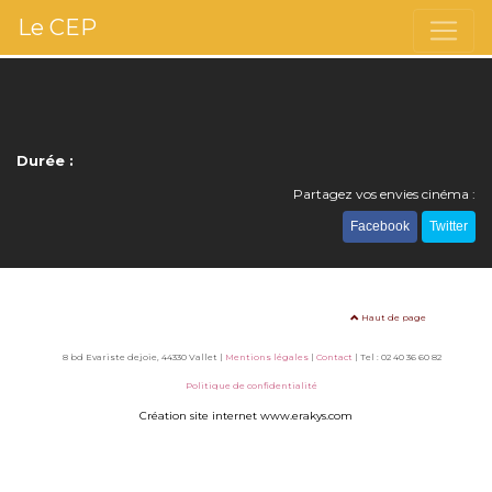
Le CEP
Durée :
Partagez vos envies cinéma :
Facebook
Twitter
Haut de page
8 bd Evariste dejoie, 44330 Vallet |
Mentions légales
|
Contact
| Tel : 02 40 36 60 82
Politique de confidentialité
Création site internet www.erakys.com