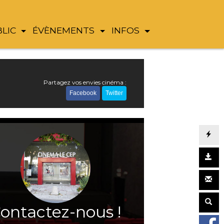
BLIC
ÉVÈNEMENTS
INFOS
Partagez vos envies cinéma :
Facebook
Twitter
ontactez-nous !