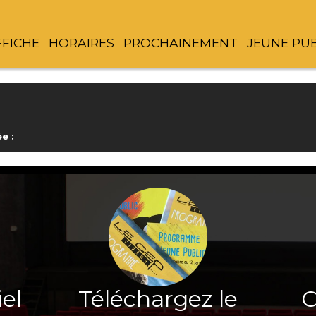
FFICHE
HORAIRES
PROCHAINEMENT
JEUNE PU
e :
iel
Téléchargez le
C