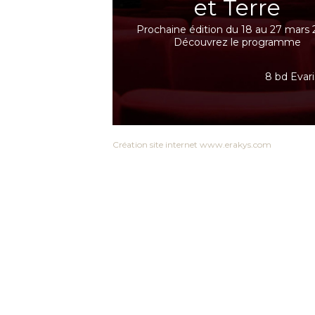
et Terre
Prochaine édition du 18 au 27 mars 
Découvrez le programme
8 bd Evari
Création site internet www.erakys.com