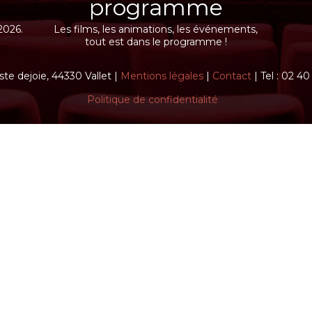
programme
2026.
Les films, les animations, les événements,
tout est dans le programme !
ste dejoie, 44330 Vallet |
Mentions légales
|
Contact
| Tel : 02 4
Politique de confidentialité