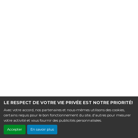
LE RESPECT DE VOTRE VIE PRIVÉE EST NOTRE PRIORITÉ!
Avec votre accord, nos partenaires et nous-mêmes utilisons des cookies,
certains requis pour le bon fonctionnement du site, d'autres pour mesurer
votre activité et vous fournir des publicités personnalisées.
Accepter
En savoir plus