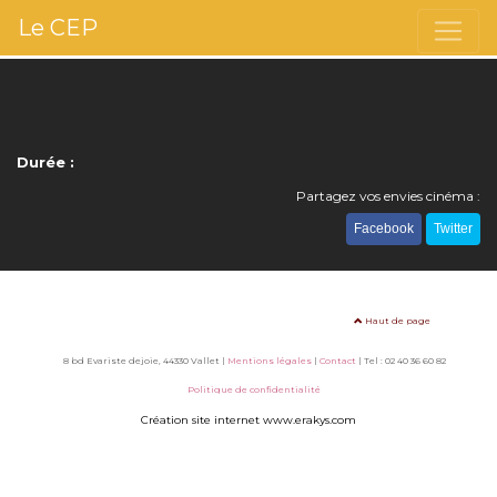
Le CEP
Durée :
Partagez vos envies cinéma :
Facebook
Twitter
Haut de page
8 bd Evariste dejoie, 44330 Vallet |
Mentions légales
|
Contact
| Tel : 02 40 36 60 82
Politique de confidentialité
Création site internet www.erakys.com