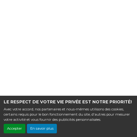
LE RESPECT DE VOTRE VIE PRIVÉE EST NOTRE PRIORITÉ!
Avec votre accord, nos partenaires et nous-mêmes utilisons des cookies,
certains requis pour le bon fonctionnement du site, d'autres pour mesurer
votre activité et vous fournir des publicités personnalisées.
Accepter
En savoir plus