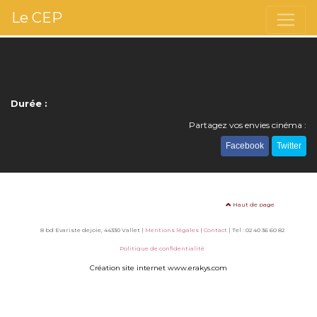
Le CEP
Durée :
Partagez vos envies cinéma :
Facebook
Twitter
Haut de page
8 bd Evariste dejoie, 44330 Vallet |
Mentions légales
|
Contact
| Tel : 02 40 36 60 82
Politique de confidentialité
Création site internet www.erakys.com