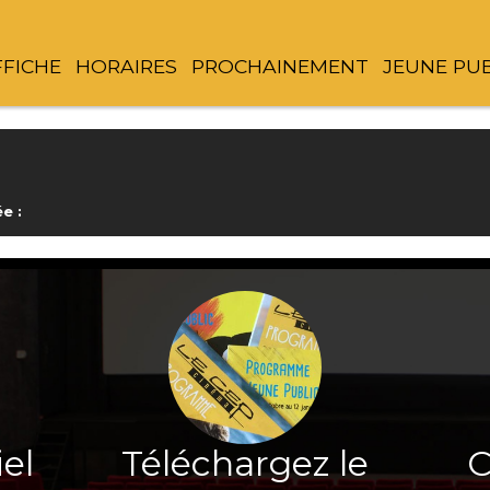
FFICHE
HORAIRES
PROCHAINEMENT
JEUNE PU
e :
iel
Téléchargez le
C