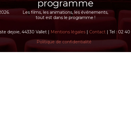
programme
2026.
Les films, les animations, les événements,
tout est dans le programme !
ste dejoie, 44330 Vallet |
Mentions légales
|
Contact
| Tel : 02 4
Politique de confidentialité