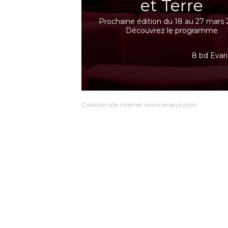
et Terre
Prochaine édition du 18 au 27 mars 
Découvrez le programme
8 bd Evari
Création site internet www.erakys.com