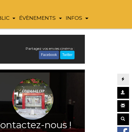
BLIC
ÉVÈNEMENTS
INFOS
Partagez vos envies cinéma :
Facebook
Twitter
ontactez-nous !