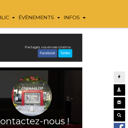
BLIC
ÉVÈNEMENTS
INFOS
Partagez vos envies cinéma :
Facebook
Twitter
ontactez-nous !