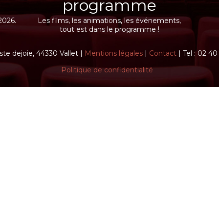
programme
2026.
Les films, les animations, les événements,
tout est dans le programme !
ste dejoie, 44330 Vallet |
Mentions légales
|
Contact
| Tel : 02 4
Politique de confidentialité