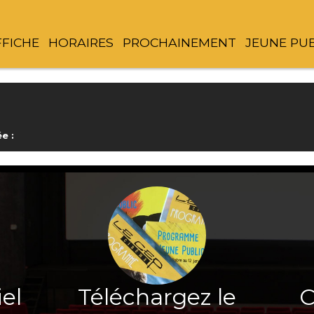
FFICHE
HORAIRES
PROCHAINEMENT
JEUNE PU
e :
iel
Téléchargez le
C