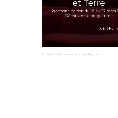
et Terre
Prochaine édition du 18 au 27 mars 
Découvrez le programme
8 bd Evari
Création site internet www.erakys.com