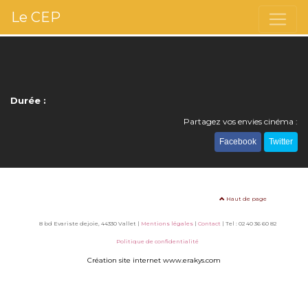
Le CEP
Durée :
Partagez vos envies cinéma :
Facebook
Twitter
Haut de page
8 bd Evariste dejoie, 44330 Vallet |
Mentions légales
|
Contact
| Tel : 02 40 36 60 82
Politique de confidentialité
Création site internet www.erakys.com