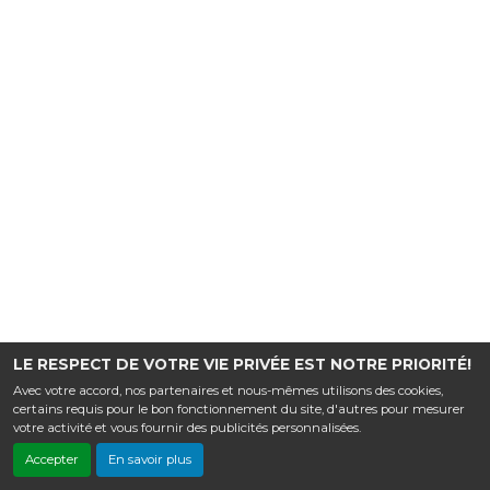
LE RESPECT DE VOTRE VIE PRIVÉE EST NOTRE PRIORITÉ!
Avec votre accord, nos partenaires et nous-mêmes utilisons des cookies,
certains requis pour le bon fonctionnement du site, d'autres pour mesurer
votre activité et vous fournir des publicités personnalisées.
Accepter
En savoir plus