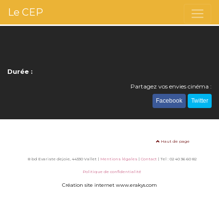
Le CEP
Durée :
Partagez vos envies cinéma :
Facebook
Twitter
Haut de page
8 bd Evariste dejoie, 44330 Vallet |
Mentions légales
|
Contact
| Tel : 02 40 36 60 82
Politique de confidentialité
Création site internet www.erakys.com