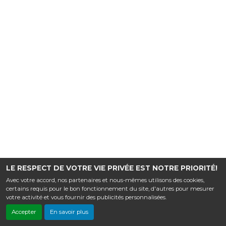
LE RESPECT DE VOTRE VIE PRIVÉE EST NOTRE PRIORITÉ!
Avec votre accord, nos partenaires et nous-mêmes utilisons des cookies,
certains requis pour le bon fonctionnement du site, d'autres pour mesurer
votre activité et vous fournir des publicités personnalisées.
Accepter
En savoir plus