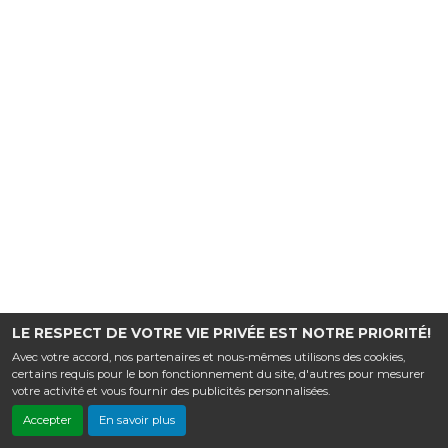
LE RESPECT DE VOTRE VIE PRIVÉE EST NOTRE PRIORITÉ!
Avec votre accord, nos partenaires et nous-mêmes utilisons des cookies,
certains requis pour le bon fonctionnement du site, d'autres pour mesurer
votre activité et vous fournir des publicités personnalisées.
Accepter
En savoir plus