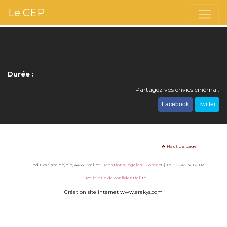
Le CEP
Durée :
Partagez vos envies cinéma :
Facebook
Twitter
Haut de page
8 bd Evariste dejoie, 44330 Vallet |
Mentions légales
|
Contact
| Tel : 02 40 36 60 82
Politique de confidentialité
Création site internet www.erakys.com