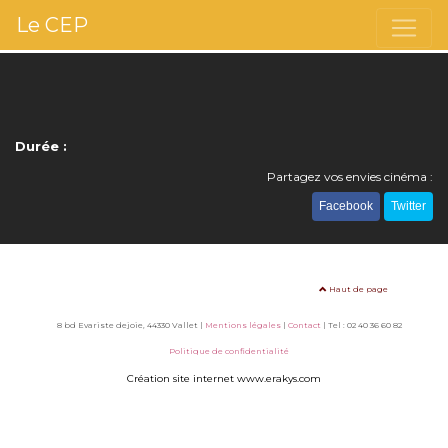
Le CEP
Durée :
Partagez vos envies cinéma :
Facebook
Twitter
Haut de page
8 bd Evariste dejoie, 44330 Vallet |
Mentions légales
|
Contact
| Tel : 02 40 36 60 82
Politique de confidentialité
Création site internet www.erakys.com