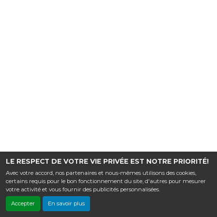
LE RESPECT DE VOTRE VIE PRIVÉE EST NOTRE PRIORITÉ!
Avec votre accord, nos partenaires et nous-mêmes utilisons des cookies,
certains requis pour le bon fonctionnement du site, d'autres pour mesurer
votre activité et vous fournir des publicités personnalisées.
Accepter
En savoir plus