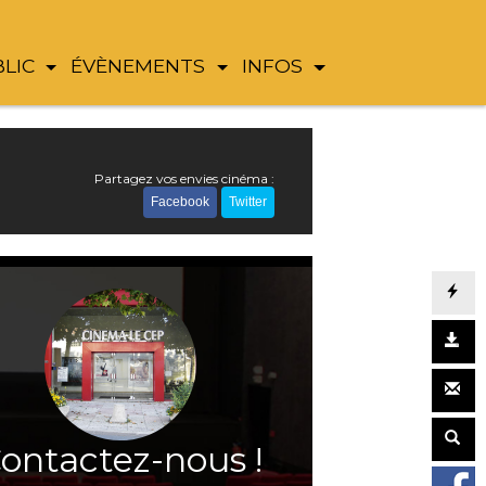
BLIC
ÉVÈNEMENTS
INFOS
Partagez vos envies cinéma :
Facebook
Twitter
ontactez-nous !