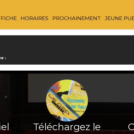
FFICHE
HORAIRES
PROCHAINEMENT
JEUNE PU
e :
iel
Téléchargez le
C