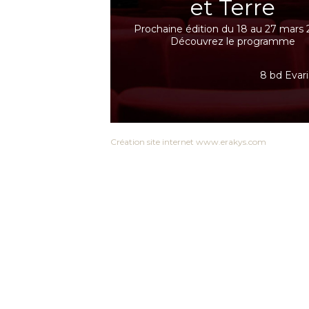
et Terre
Prochaine édition du 18 au 27 mars 
Découvrez le programme
8 bd Evari
Création site internet www.erakys.com