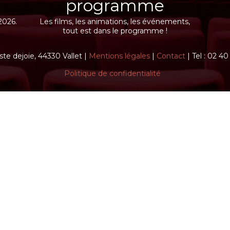
programme
2026.
Les films, les animations, les événements,
tout est dans le programme !
ste dejoie, 44330 Vallet |
Mentions légales
|
Contact
| Tel : 02 4
Politique de confidentialité