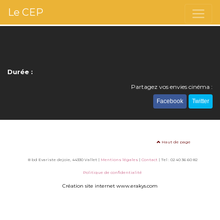
Le CEP
Durée :
Partagez vos envies cinéma :
Facebook
Twitter
Haut de page
8 bd Evariste dejoie, 44330 Vallet |
Mentions légales
|
Contact
| Tel : 02 40 36 60 82
Politique de confidentialité
Création site internet www.erakys.com