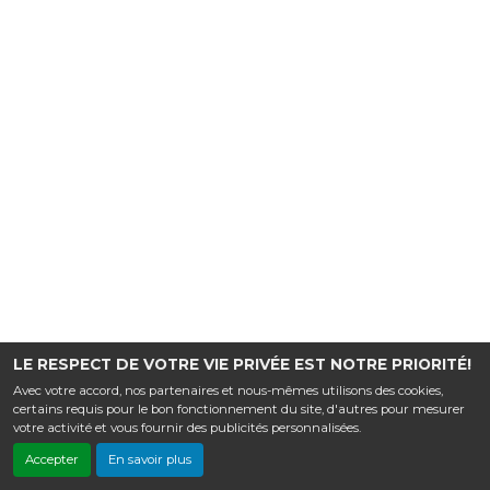
LE RESPECT DE VOTRE VIE PRIVÉE EST NOTRE PRIORITÉ!
Avec votre accord, nos partenaires et nous-mêmes utilisons des cookies,
certains requis pour le bon fonctionnement du site, d'autres pour mesurer
votre activité et vous fournir des publicités personnalisées.
Accepter
En savoir plus