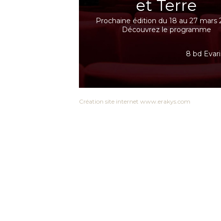
et Terre
Prochaine édition du 18 au 27 mars 
Découvrez le programme
8 bd Evari
Création site internet www.erakys.com