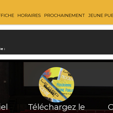
FFICHE
HORAIRES
PROCHAINEMENT
JEUNE PU
e :
iel
Téléchargez le
C