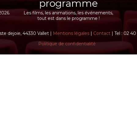
programme
2026.
Les films, les animations, les événements,
tout est dans le programme !
ste dejoie, 44330 Vallet |
Mentions légales
|
Contact
| Tel : 02 4
Politique de confidentialité