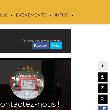
BLIC
ÉVÈNEMENTS
INFOS
Partagez vos envies cinéma :
Facebook
Twitter
ontactez-nous !